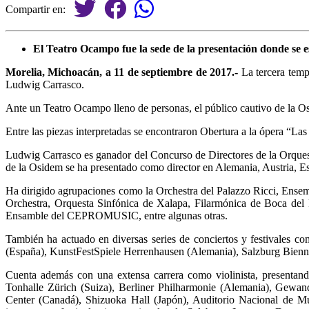
Compartir en:
El Teatro Ocampo fue la sede de la presentación donde se
Morelia, Michoacán, a 11 de septiembre de 2017.-
La tercera temp
Ludwig Carrasco.
Ante un Teatro Ocampo lleno de personas, el público cautivo de la O
Entre las piezas interpretadas se encontraron Obertura a la ópera “Las
Ludwig Carrasco es ganador del Concurso de Directores de la Orques
de la Osidem se ha presentado como director en Alemania, Austria, Es
Ha dirigido agrupaciones como la Orchestra del Palazzo Ricci, En
Orchestra, Orquesta Sinfónica de Xalapa, Filarmónica de Boca del
Ensamble del CEPROMUSIC, entre algunas otras.
También ha actuado en diversas series de conciertos y festivales c
(España), KunstFestSpiele Herrenhausen (Alemania), Salzburg Biennale
Cuenta además con una extensa carrera como violinista, presentand
Tonhalle Zürich (Suiza), Berliner Philharmonie (Alemania), Gewan
Center (Canadá), Shizuoka Hall (Japón), Auditorio Nacional de Mú