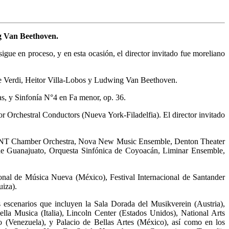
ng Van Beethoven.
ue en proceso, y en esta ocasión, el director invitado fue moreliano
ppe Verdi, Heitor Villa-Lobos y Ludwing Van Beethoven.
das, y Sinfonía N°4 en Fa menor, op. 36.
Orchestral Conductors (Nueva York-Filadelfia). El director invitado
o, UNT Chamber Orchestra, Nova New Music Ensemble, Denton Theater
 de Guanajuato, Orquesta Sinfónica de Coyoacán, Liminar Ensemble,
ional de Música Nueva (México), Festival Internacional de Santander
uiza).
 escenarios que incluyen la Sala Dorada del Musikverein (Austria),
a Musica (Italia), Lincoln Center (Estados Unidos), National Arts
 (Venezuela), y Palacio de Bellas Artes (México), así como en los