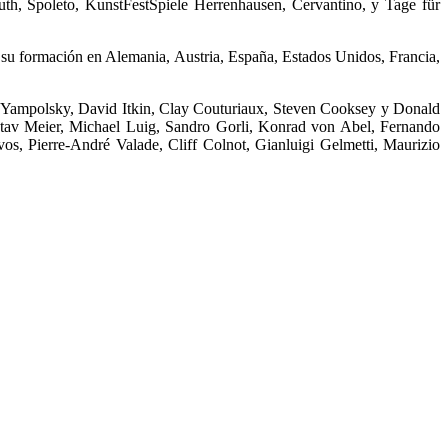
uth, Spoleto, KunstFestSpiele Herrenhausen, Cervantino, y Tage für
 su formación en Alemania, Austria, España, Estados Unidos, Francia,
tor Yampolsky, David Itkin, Clay Couturiaux, Steven Cooksey y Donald
stav Meier, Michael Luig, Sandro Gorli, Konrad von Abel, Fernando
os, Pierre-André Valade, Cliff Colnot, Gianluigi Gelmetti, Maurizio