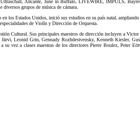
s, Ultraschall, Alicante, June in Buffalo, LIVEWIRE, IMPULS, Bayre
de diversos grupos de música de cámara.
en los Estados Unidos, inició sus estudios en su país natal, ampliando
 especialidades de Violín y Dirección de Orquesta.
stión Cultural. Sus principales maestros de dirección incluyen a Vic
e Järvi, Leonid Grin, Gennady Rozhdestvensky, Kenneth Kiesler, Gu
su vez a clases maestras de los directores Pierre Boulez, Peter Eötv