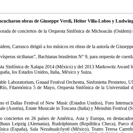
 escucharon obras de Giuseppe Verdi, Heitor Villa-Lobos y Ludwi
orada de conciertos de la Orquesta Sinfónica de Michoacán (Osidem) sig
sidem, Carrasco dirigió a los músicos en obras de la autoría de Giuse
 vísperas sicilianas”, Bachianas brasileiras N° 9, para orquesta de cuer
ta Sinfónica de Xalapa 2014 (México) y del 2013 Markowitz Award for 
paña, los Estados Unidos, Italia, México y Suiza.
semble Laboratorium, Gstaad Festival Orchestra, Sinfonietta Promete
 Río, Filarmónica 5 de Mayo, Orquesta Sinfónica de la Universidad
omo el Dallas Festival of New Music (Estados Unidos), Foro Internac
 (Austria), Estate Musicale in Toscana (Italia) y Menuhin Festival (S
o conciertos en 26 países de América, Asia y Europa, en destacados
dhaus Leipzig (Alemania), Rudolphinum (República Checa), Parco dell
sica (España), Sala Nezahualcóyotl (México), Teatro Teresa Carreño