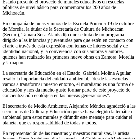
Estado presentó el proyecto de murales educativos en escuelas
públicas de nivel básico para conmemorar los 200 años de
Michoacán.
En compañía de niñas y niños de la Escuela Primaria 19 de octubre
de Morelia, la titular de la Secretaría de Cultura de Michoacán
(Secum), Tamara Sosa Alanís dijo que se trata de un programa
dirigido a las infancias y juventudes para que estén en contacto con
el arte a través de esta expresión con temas de interés social y de
identidad nacional, y la convivencia con sus autoras y autores,
quienes han realizado las primeras nueve obras en Zamora, Morelia
y Uruapan.
La secretaria de Educación en el Estado, Gabriela Molina Aguilar,
resaltó la importancia del cuidado ambiental, “desde las escuelas
vamos a transformar nuestro entorno, el muralismo es una forma de
educación y nos da mucho gusto formar parte de este proyecto de
concientización ecológica en las nuevas generaciones”.
El secretario de Medio Ambiente, Alejandro Méndez agradeció a las
secretarias de Cultura y Educación que se haya elegido la temática
ambiental para estos murales y difundir este mensaje para cuidar el
planeta, que es responsabilidad de todas y todos.
En representación de las maestras y maestros muralistas, la artista
Irasema Parra Arciniega, dio las gracias al Gobierno de Michoacán y