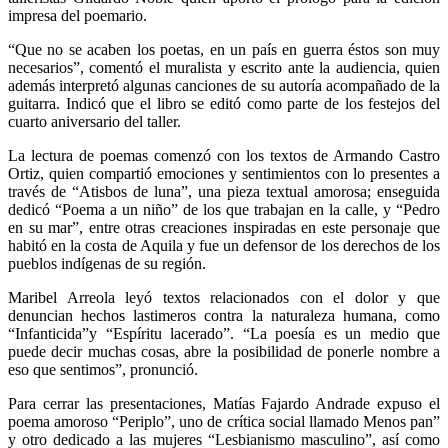
impresa del poemario.
“Que no se acaben los poetas, en un país en guerra éstos son muy
necesarios”, comentó el muralista y escrito ante la audiencia, quien
además interpretó algunas canciones de su autoría acompañado de la
guitarra. Indicó que el libro se editó como parte de los festejos del
cuarto aniversario del taller.
La lectura de poemas comenzó con los textos de Armando Castro
Ortiz, quien compartió emociones y sentimientos con lo presentes a
través de “Atisbos de luna”, una pieza textual amorosa; enseguida
dedicó “Poema a un niño” de los que trabajan en la calle, y “Pedro
en su mar”, entre otras creaciones inspiradas en este personaje que
habitó en la costa de Aquila y fue un defensor de los derechos de los
pueblos indígenas de su región.
Maribel Arreola leyó textos relacionados con el dolor y que
denuncian hechos lastimeros contra la naturaleza humana, como
“Infanticida”y “Espíritu lacerado”. “La poesía es un medio que
puede decir muchas cosas, abre la posibilidad de ponerle nombre a
eso que sentimos”, pronunció.
Para cerrar las presentaciones, Matías Fajardo Andrade expuso el
poema amoroso “Periplo”, uno de crítica social llamado Menos pan”
y otro dedicado a las mujeres “Lesbianismo masculino”, así como