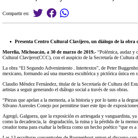
Compartir en:
Presenta Centro Cultural Clavijero, un diálogo de la obra
Morelia, Michoacán, a 30 de marzo de 2019.-
“Polémica, audaz y co
Cultural Clavijero(CCC), con el auspicio de la Secretaría de Cultura de
La obra “El Segundo Advenimiento . Intertextos”, de Peter Buggenho
mexicano, formando así una muestra escultórica y pictórica única en s
Claudio Méndez Fernández, titular de la Secretaría de Cultura del Esta
artistas a seguir generando el diálogo
social
a través de sus obras.
“Piezas que apelan a la memoria, a la historia y por lo tanto a la de
Silvano Aureoles Conejo por permitirse traer este tipo de exposiciones 
Agregó, Galguera, que la exposición es arriesgada y vanguardista, y
como la decadencia, la degradación, la ruina y la pérdida de la memori
creador toma para exaltar la belleza como un hecho poético “que es a l
Las 13 esculturas conceptuales de Buggenhout arman el discurso con la