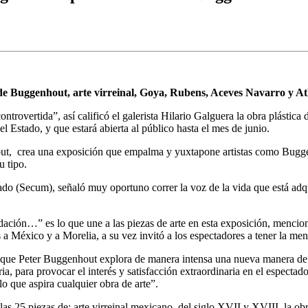
 de Buggenhout, arte virreinal, Goya, Rubens, Aceves Navarro y At
ntrovertida”, así calificó el galerista Hilario Galguera la obra plástica
l Estado, y que estará abierta al público hasta el mes de junio.
ut, crea una exposición que empalma y yuxtapone artistas como Buggen
u tipo.
do (Secum), señaló muy oportuno correr la voz de la vida que está adquir
gradación…” es lo que une a las piezas de arte en esta exposición, menc
a México y a Morelia, a su vez invitó a los espectadores a tener la mente
a que Peter Buggenhout explora de manera intensa una nueva manera de 
a, para provocar el interés y satisfacción extraordinaria en el espectado
o que aspira cualquier obra de arte”.
s 25 piezas de: arte virreinal mexicano, del siglo XVII y XVIII, la ob