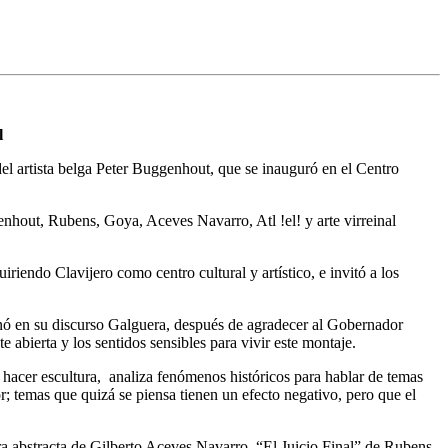
l
 del artista belga Peter Buggenhout, que se inauguró en el Centro
hout, Rubens, Goya, Aceves Navarro, Atl !el! y arte virreinal
iendo Clavijero como centro cultural y artístico, e invitó a los
ionó en su discurso Galguera, después de agradecer al Gobernador
 abierta y los sentidos sensibles para vivir este montaje.
hacer escultura, analiza fenómenos históricos para hablar de temas
r; temas que quizá se piensa tienen un efecto negativo, pero que el
ra abstracta de Gilberto Aceves Navarro, “El Juicio Final” de Rubens,