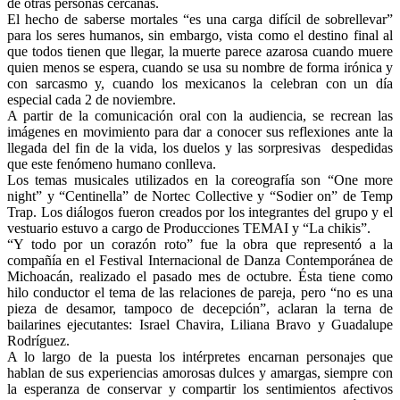
de otras personas cercanas.
El hecho de saberse mortales “es una carga difícil de sobrellevar”
para los seres humanos, sin embargo, vista como el destino final al
que todos tienen que llegar, la muerte parece azarosa cuando muere
quien menos se espera, cuando se usa su nombre de forma irónica y
con sarcasmo y, cuando los mexicanos la celebran con un día
especial cada 2 de noviembre.
A partir de la comunicación oral con la audiencia, se recrean las
imágenes en movimiento para dar a conocer sus reflexiones ante la
llegada del fin de la vida, los duelos y las sorpresivas despedidas
que este fenómeno humano conlleva.
Los temas musicales utilizados en la coreografía son “One more
night” y “Centinella” de Nortec Collective y “Sodier on” de Temp
Trap. Los diálogos fueron creados por los integrantes del grupo y el
vestuario estuvo a cargo de Producciones TEMAI y “La chikis”.
“Y todo por un corazón roto” fue la obra que representó a la
compañía en el Festival Internacional de Danza Contemporánea de
Michoacán, realizado el pasado mes de octubre. Ésta tiene como
hilo conductor el tema de las relaciones de pareja, pero “no es una
pieza de desamor, tampoco de decepción”, aclaran la terna de
bailarines ejecutantes: Israel Chavira, Liliana Bravo y Guadalupe
Rodríguez.
A lo largo de la puesta los intérpretes encarnan personajes que
hablan de sus experiencias amorosas dulces y amargas, siempre con
la esperanza de conservar y compartir los sentimientos afectivos