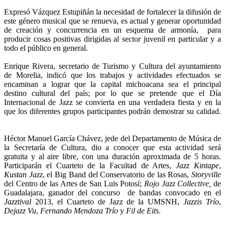
Expresó Vázquez Estupiñán la necesidad de fortalecer la difusión de
este género musical que se renueva, es actual y generar oportunidad
de creación y concurrencia en un esquema de armonía, para
producir cosas positivas dirigidas al sector juvenil en particular y a
todo el público en general.
Enrique Rivera, secretario de Turismo y Cultura del ayuntamiento
de Morelia, indicó que los trabajos y actividades efectuados se
encaminan a lograr que la capital michoacana sea el principal
destino cultural del país; por lo que se pretende que el Día
Internacional de Jazz se convierta en una verdadera fiesta y en la
que los diferentes grupos participantes podrán demostrar su calidad.
Héctor Manuel García Chávez, jede del Departamento de Música de
la Secretaría de Cultura, dio a conocer que esta actividad será
gratuita y al aire libre, con una duración aproximada de 5 horas.
Participarán el Cuarteto de la Facultad de Artes,
Jazz Kintape
,
Kustan Jazz
, el Big Band del Conservatorio de las Rosas,
Storyville
del Centro de las Artes de San Luis Potosí;
Rojo Jazz Collective,
de
Guadalajara, ganador del concurso de bandas convocado en el
Jazztival
2013, el Cuarteto de Jazz de la UMSNH,
Jazzis Trío
,
Dejazz Vu
,
Fernando Mendoza Trío
y
Fil de Eits
.