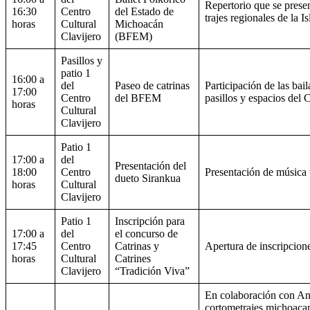
Repertorio que se prese
16:30
Centro
del Estado de
trajes regionales de la 
horas
Cultural
Michoacán
Clavijero
(BFEM)
Pasillos y
patio 1
16:00 a
del
Paseo de catrinas
Participación de las bai
17:00
Centro
del BFEM
pasillos y espacios del 
horas
Cultural
Clavijero
Patio 1
17:00 a
del
Presentación del
18:00
Centro
Presentación de música t
dueto Sirankua
horas
Cultural
Clavijero
Patio 1
Inscripción para
17:00 a
del
el concurso de
17:45
Centro
Catrinas y
Apertura de inscripcion
horas
Cultural
Catrines
Clavijero
“Tradición Viva”
En colaboración con Ani
cortometrajes michoacano