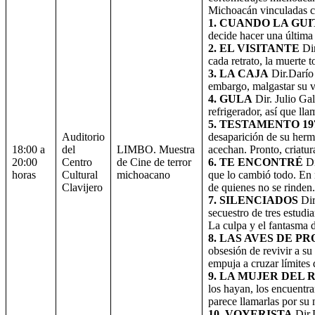
Michoacán vinculadas con
1. CUANDO LA GU
decide hacer una última 
2. EL VISITANTE
Dir
cada retrato, la muerte 
3. LA CAJA
Dir.Darío 
embargo, malgastar su v
4. GULA
Dir. Julio Ga
refrigerador, así que l
5. TESTAMENTO 19
Auditorio
desaparición de su herm
18:00 a
del
LIMBO. Muestra
acechan. Pronto, criatu
20:00
Centro
de Cine de terror
6. TE ENCONTRÉ
Di
horas
Cultural
michoacano
que lo cambió todo. En m
Clavijero
de quienes no se rinde
7. SILENCIADOS
Dir
secuestro de tres estudi
La culpa y el fantasma 
8. LAS AVES DE P
obsesión de revivir a su
empuja a cruzar límites
9. LA MUJER DEL 
los hayan, los encuentra
parece llamarlas por su
10. VOYERISTA
Dir.