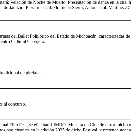
ntará: Velación de Noche de Muerto: Presentación de danza en la cual 
Isla de Janitzio. Pieza musical: Flor de la Sierra; Autor Jacob Martínez
larinas del Ballet Folklórico del Estado de Michoacán, caracterizadas de
Centro Cultural Clavijero.
radicional de pirekuas.
es al concurso.
mal Film Fest, se efectúan LIMBO. Muestra de Cine de terror michoaca
s participantes en la edición 2025 de dicho Festival, y pretende genera