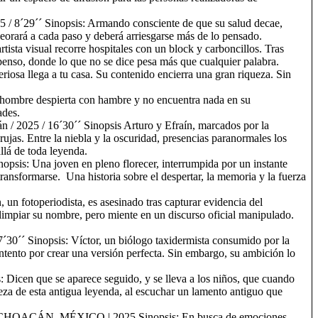
 / 8´29´´ Sinopsis: Armando consciente de que su salud decae,
mpeorará a cada paso y deberá arriesgarse más de lo pensado.
ista visual recorre hospitales con un block y carboncillos. Tras
suspenso, donde lo que no se dice pesa más que cualquier palabra.
iosa llega a tu casa. Su contenido encierra una gran riqueza. Sin
n hombre despierta con hambre y no encuentra nada en su
dades.
n / 2025 / 16´30´´ Sinopsis Arturo y Efraín, marcados por la
jas. Entre la niebla y la oscuridad, presencias paranormales los
allá de toda leyenda.
nopsis: Una joven en pleno florecer, interrumpida por un instante
ransformarse. Una historia sobre el despertar, la memoria y la fuerza
un fotoperiodista, es asesinado tras capturar evidencia del
a limpiar su nombre, pero miente en un discurso oficial manipulado.
0´´ Sinopsis: Víctor, un biólogo taxidermista consumido por la
 intento por crear una versión perfecta. Sin embargo, su ambición lo
 Dicen que se aparece seguido, y se lleva a los niños, que cuando
teza de esta antigua leyenda, al escuchar un lamento antiguo que
MICHOACÁN, MÉXICO | 2025 Sinopsis: En busca de emociones