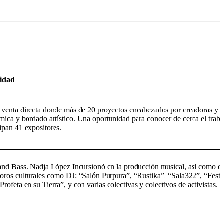
vidad
 venta directa donde más de 20 proyectos encabezados por creadoras y
rámica y bordado artístico. Una oportunidad para conocer de cerca el trab
cipan 41 expositores.
nd Bass. Nadja López Incursionó en la producción musical, así como 
foros culturales como DJ: “Salón Purpura”, “Rustika”, “Sala322”, “Fe
rofeta en su Tierra”, y con varias colectivas y colectivos de activistas.