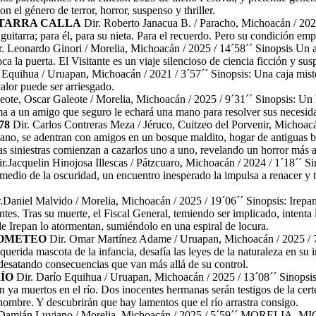
 el género de terror, horror, suspenso y thriller.
ITARRA CALLA
Dir. Roberto Janacua B. / Paracho, Michoacán / 2025
guitarra; para él, para su nieta. Para el recuerdo. Pero su condición e
. Leonardo Ginori / Morelia, Michoacán / 2025 / 14´58´´ Sinopsis Un art
toca la puerta. El Visitante es un viaje silencioso de ciencia ficción y 
Equihua / Uruapan, Michoacán / 2021 / 3´57´´ Sinopsis: Una caja mister
alor puede ser arriesgado.
leote, Oscar Galeote / Morelia, Michoacán / 2025 / 9´31´´ Sinopsis: U
lama a un amigo que seguro le echará una mano para resolver sus necesi
78
Dir. Carlos Contreras Meza / Jéruco, Cuitzeo del Porvenir, Michoacá
ano, se adentran con amigos en un bosque maldito, hogar de antiguas bru
ras siniestras comienzan a cazarlos uno a uno, revelando un horror más 
r.Jacquelin Hinojosa Illescas / Pátzcuaro, Michoacán / 2024 / 1´18´´ Si
edio de la oscuridad, un encuentro inesperado la impulsa a renacer y t
n.
.Daniel Malvido / Morelia, Michoacán / 2025 / 19´06´´ Sinopsis: Irepan, 
antes. Tras su muerte, el Fiscal General, temiendo ser implicado, intent
de Irepan lo atormentan, sumiéndolo en una espiral de locura.
ROMETEO
Dir. Omar Martínez Adame / Uruapan, Michoacán / 2025 / 7´3
 querida mascota de la infancia, desafía las leyes de la naturaleza en su
 desatando consecuencias que van más allá de su control.
RÍO
Dir. Darío Equihua / Uruapan, Michoacán / 2025 / 13´08´´ Sinopsis:
n ya muertos en el río. Dos inocentes hermanas serán testigos de la cer
 nombre. Y descubrirán que hay lamentos que el río arrastra consigo.
Damián Luviano / Morelia, Michoacán / 2025 / 5´59´´ MORELIA, 