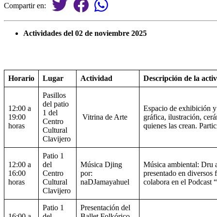
Compartir en:
Actividades del 02 de noviembre 2025
Horario
Lugar
Actividad
Descripción de la acti
Pasillos
del patio
12:00 a
Espacio de exhibición y
1 del
19:00
Vitrina de Arte
gráfica, ilustración, ce
Centro
horas
quienes las crean. Parti
Cultural
Clavijero
Patio 1
12:00 a
del
Música Djing
Música ambiental: Dru a
16:00
Centro
por:
presentado en diversos 
horas
Cultural
naDJamayahuel
colabora en el Podcast “P
Clavijero
Patio 1
Presentación del
16:00 a
del
Ballet Folkórico