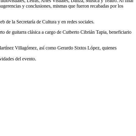
udiovisuales, Letras, Artes Visuales, Danza, Música y Teatro. Al final
, sugerencias y conclusiones, mismas que fueron recabadas por los
b de la Secretaría de Cultura y en redes sociales.
o de guitarra clásica a cargo de Cutberto Cibrián Tapia, beneficiario
Martínez Villagómez, así como Gerardo Sixtos López, quienes
ividades del evento.