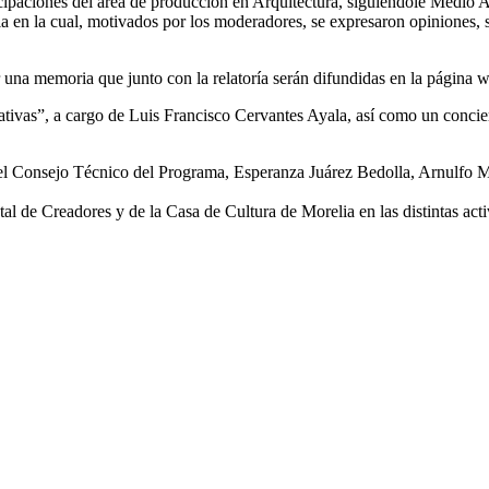
ticipaciones del área de producción en Arquitectura, siguiéndole Medio A
ria en la cual, motivados por los moderadores, se expresaron opiniones
una memoria que junto con la relatoría serán difundidas en la página we
ativas”, a cargo de Luis Francisco Cervantes Ayala, así como un conciert
del Consejo Técnico del Programa, Esperanza Juárez Bedolla, Arnulfo 
tal de Creadores y de la Casa de Cultura de Morelia en las distintas act