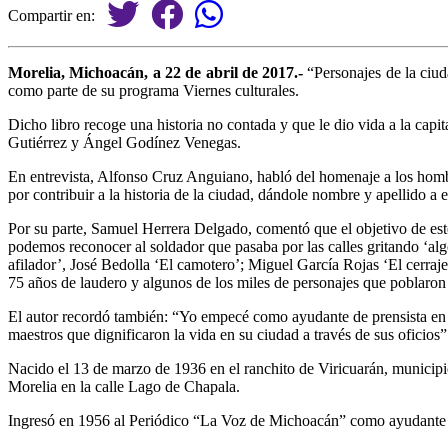
Compartir en:
Morelia, Michoacán, a 22 de abril de 2017.-
“Personajes de la ciud
como parte de su programa Viernes culturales.
Dicho libro recoge una historia no contada y que le dio vida a la ca
Gutiérrez y Ángel Godínez Venegas.
En entrevista, Alfonso Cruz Anguiano, habló del homenaje a los hombr
por contribuir a la historia de la ciudad, dándole nombre y apellido a
Por su parte, Samuel Herrera Delgado, comentó que el objetivo de este
podemos reconocer al soldador que pasaba por las calles gritando ‘alg
afilador’, José Bedolla ‘El camotero’; Miguel García Rojas ‘El cerraj
75 años de laudero y algunos de los miles de personajes que poblaro
El autor recordó también: “Yo empecé como ayudante de prensista en L
maestros que dignificaron la vida en su ciudad a través de sus oficios”
Nacido el 13 de marzo de 1936 en el ranchito de Viricuarán, munici
Morelia en la calle Lago de Chapala.
Ingresó en 1956 al Periódico “La Voz de Michoacán” como ayudante de