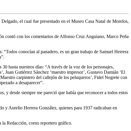
era Delgado, el cual fue presentado en el Museo Casa Natal de Morelos,
tación contó con los comentarios de Alfonso Cruz Anguiano, Marco Peña
os: “Todos conocían al panadero, es un gran trabajo de Samuel Herrera
a”.
30 hasta nuestros días: “A través de la voz de los personajes,
itas’, Juan Gutiérrez Sánchez ‘maestro impresor’, Gustavo Damián ‘El
Maestro carpintero del callejón de los peluqueros’, Fidel Negrete con
mpezado a desaparecer”.
os, y desde siempre me pareció que había que reconocer a todos estos
do y Aurelio Herrera González, quienes para 1937 radicaban en
 la Redacción, corno reportero gráfico.