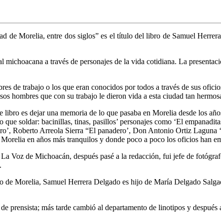
ad de Morelia, entre dos siglos” es el título del libro de Samuel Herr
pital michoacana a través de personajes de la vida cotidiana. La presen
es de trabajo o los que eran conocidos por todos a través de sus ofici
 esos hombres que con su trabajo le dieron vida a esta ciudad tan hermos
 libro es dejar una memoria de lo que pasaba en Morelia desde los años 
o que soldar: bacinillas, tinas, pasillos’ personajes como ‘El empanad
ero’, Roberto Arreola Sierra “El panadero’, Don Antonio Ortiz Laguna ‘
n Morelia en años más tranquilos y donde poco a poco los oficios han e
a Voz de Michoacán, después pasé a la redacción, fui jefe de fotógraf
.
pio de Morelia, Samuel Herrera Delgado es hijo de María Delgado Salga
 prensista; más tarde cambió al departamento de linotipos y después a