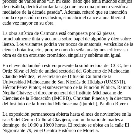
proceso de varios años “En mi caso, dado que tenía muchos dibujos
de crisálida, decidí abordar la saga que tuvo una primera versión a
mediados de la década pasada”. Además, reiteró que su intención
con la exposición no es ilustrar, sino abrir el cauce a una libertad
cada vez mayor en su obra.
La obra artística de Carmona está compuesta por 62 piezas,
principalmente tinta y acuarela sobre papel de algodón y óleo sobre
lienzo. Los visitantes podrán ver trozos de anatomía, versículos de la
ciencia botánica, etc., porque como lo señalan algunos críticos: su
obra es de un erotismo cromático, singular y sublime sin igual.
En el evento también estuvo presente la subdirectora del CCC, Ireri
Ortiz Silva; el Jefe de unidad sectorial del Gobierno de Michoacán,
Claudio Méndez; el secretario de Difusión Cultural de la
Universidad Michoacana de San Nicolás de Hidalgo (UMSNH),
Héctor Pérez Pintor; el subsecretario de la Función Pública, Ramiro
Nepita Chávez; el director general del Instituto Michoacano de
Ciencias de la Educación (IMCED), Christian Pineda y la directora
del Instituto de la Juventud Michoacana (Ijumich), Paulina Rivera.
La exposición permanecerá abierta hasta el mes de noviembre en la
sala 9 del Centro Cultural Clavijero, con un horario de martes a
domingo, de 10:00 a 18:00 horas. El recinto se ubica en la calle El
Nigromante 79, en el Centro Histórico de Morelia.