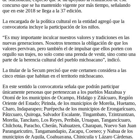
concurso que se ha mantenido vigente por más tiempo, señalando
que en este 2018 se llega a la 37 edición.
La encargada de la política cultural en la entidad agregó que la
convocatoria incluye la participación de los niños.
“Es muy importante inculcar nuestros valores y tradiciones en las
nuevas generaciones. Nosotros tenemos la obligación de que los
valores pervivan, pero también el de impulsar que ellos porten con
orgullo sus trajes, no solo como una prenda de vestir, sino como una
parte de la herencia cultural del pueblo michoacano”, indicó.
La titular de la Secum precisó que este certamen considera a las
cinco etnias que habitan en el territorio michoacano.
En este sentido la convocatoria señala que podrán participar
únicamente personas que pertenezcan a los pueblos Mazahua y
Otomí de los municipios de Ocampo, Hidalgo y Zitácuaro, Región
Oriente del Estado; Pirinda, de los municipios de Morelia, Huetamo,
Charo, Indaparapeo; Purépecha de los municipios de Erongarícuaro,
Pátzcuaro, Quiroga, Salvador Escalante, Tingambato, Tzintzuntzan,
Morelia, Tancítaro, Los Reyes, Peribán, Uruapan, Tangancícuaro,
Chilchota, Paracho, Cherán, Nahuatzen, Charapan, Nuevo San Juan
Parangaricutiro, Tangamandapio, Zacapu, Coeneo; y Nahua de los
municipios de Aquila, Coahuayana, Chinicuila y Lázaro Cárdenas.