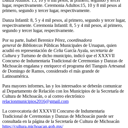
Danza Adultos: 15, 10 y 8 mil pesos, al primero, segundo y tercer
lugar, respectivamente. Ceremonia Adultos:15, 10 y 8 mil pesos al
primero, segundo y tercer lugar, respectivamente.
Danza Infantil: 8, 5 y 4 mil pesos, al primero, segundo y tercer lugar,
respectivamente. Ceremonia Infantil: 8, 5 y 4 mil pesos, al primero,
segundo y tercer lugar, respectivamente.
Por su parte, Isabel Berenice Pérez,
coordinadora
general
de
Bibliotecas
Públicas Municipales de Uruapan, quien
acudió en representación de
Celia
García Ayala,
secretaria de
Cultura
y Turismo de dicho municipio, indicó que el XXXVII
Concurso de Indumentaria Tradicional de Ceremonias y Danzas de
Michoacán engalana y enriquece el programa del Tianguis Artesanal
de Domingo de Ramos, considerado el más grande de
Latinoamérica.
Para mayores informes, las y los interesados se deberán comunicar
al Departamento de Relación con los Municipios de la Secretaría de
Cultura de Michoacán, o al correo electrónico
relacionmunicipios2016@gmail.
com
La convocatoria del XXXVII Concurso de Indumentaria
Tradicional de Ceremonias y Danzas de Michoacán puede ser
consultada en la página de la Secretaría de Cultura de Michoacán
https://cultura.michoacan.go
b.
mx/