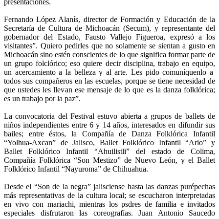
presentaciones.
Fernando López Alanís, director de Formación y Educación de la
Secretaría de Cultura de Michoacán (Secum), y representante del
gobernador del Estado, Fausto Vallejo Figueroa, expresó a los
visitantes”. Quiero pedirles que no solamente se sientan a gusto en
Michoacán sino estén conscientes de lo que significa formar parte de
un grupo folclórico; eso quiere decir disciplina, trabajo en equipo,
un acercamiento a la belleza y al arte. Les pido comuníquenlo a
todos sus compañeros en las escuelas, porque se tiene necesidad de
que ustedes les llevan ese mensaje de lo que es la danza folklórica;
es un trabajo por la paz”.
La convocatoria del Festival estuvo abierta a grupos de ballets de
niños independientes entre 6 y 14 años, interesados en difundir sus
bailes; entre éstos, la Compañía de Danza Folklórica Infantil
“Yolhua-Axcan” de Jalisco, Ballet Folklórico Infantil “Ario” y
Ballet Folklórico Infantil “Ahuilistli” del estado de Colima,
Compañía Folklórica “Son Mestizo” de Nuevo León, y el Ballet
Folklórico Infantil “Nayuroma” de Chihuahua.
Desde el “Son de la negra” jalisciense hasta las danzas purépechas
más representativas de la cultura local; se escucharon interpretadas
en vivo con mariachi, mientras los psdres de familia e invitados
especiales disfrutaron las coreografías. Juan Antonio Saucedo