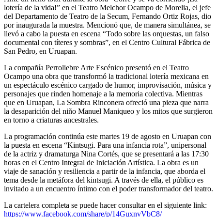
lotería de la vida!” en el Teatro Melchor Ocampo de Morelia, el jefe
del Departamento de Teatro de la Secum, Fernando Ortiz Rojas, dio
por inaugurada la muestra. Mencionó que, de manera simultánea, se
llevó a cabo la puesta en escena “Todo sobre las orquestas, un falso
documental con títeres y sombras”, en el Centro Cultural Fábrica de
San Pedro, en Uruapan.
La compañía Perroliebre Arte Escénico presentó en el Teatro
Ocampo una obra que transformó la tradicional lotería mexicana en
un espectáculo escénico cargado de humor, improvisación, música y
personajes que rinden homenaje a la memoria colectiva. Mientras
que en Uruapan, La Sombra Rinconera ofreció una pieza que narra
la desaparición del niño Manuel Maniqueo y los mitos que surgieron
en torno a criaturas ancestrales.
La programación continúa este martes 19 de agosto en Uruapan con
la puesta en escena “Kintsugi. Para una infancia rota”, unipersonal
de la actriz y dramaturga Nina Cortés, que se presentará a las 17:30
horas en el Centro Integral de Iniciación Artística. La obra es un
viaje de sanación y resiliencia a partir de la infancia, que aborda el
tema desde la metáfora del kintsugi. A través de ella, el público es
invitado a un encuentro íntimo con el poder transformador del teatro.
La cartelera completa se puede hacer consultar en el siguiente link:
https://www.facebook.com/share/p/14GuxnvVbC8/