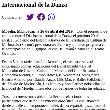
Internacional de la Danza
Compartir en:
Morelia, Michoacán, a 26 de abril del 2019.
– Con el propósito de
conmemorar el Día Internacional de la Danza el próximo 29 de
abril, el Gobierno del Estado, a través de la Secretaría de Cultura de
Michoacán (Secum), presentará un diverso y atractivo programa con
la participación de 11 grupos, el cual se llevará a cabo en el Teatro
Ocampo.
De las 5 de la tarde a las 8 de la noche, el escenario se verá
engalanado con las actuaciones del Ballet Infantil y Ballet
Multicolor de Casa de Cultura de Morelia, del Club Britania, la
Compañía Meraki, el Grupo Raíces, la Academia Coreográfica
Beatriz Amelio, por Claudia Anzo, Lilis´Mar, el Ballet Folklórico
del Estado de Michoacán, Los Nadies y Son Caribe; todos ellos de
la ciudad de Morelia, integrados por bailarines de todas las edades.
Tras una convocatoria abierta, la Secum seleccionó a los
participantes que darán una muestra dancística, la cual abarcará
desde el baile contemporáneo, ballet, danza española, jazz, hasta el
ballet folklórico, en aras de que el público amante de esta disciplina