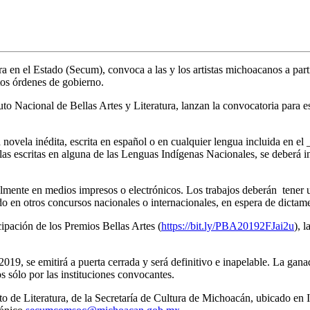
a en el Estado (Secum), convoca a las y los artistas michoacanos a par
tos órdenes de gobierno.
uto Nacional de Bellas Artes y Literatura, lanzan la convocatoria para e
 novela inédita, escrita en español o en cualquier lengua incluida en 
elas escritas en alguna de las Lenguas Indígenas Nacionales, se deberá in
cialmente en medios impresos o electrónicos. Los trabajos deberán tene
o en otros concursos nacionales o internacionales, en espera de dictame
icipación de los Premios Bellas Artes (
https://bit.ly/PBA20192FJai2u
)
, 
e 2019, se emitirá a puerta cerrada y será definitivo e inapelable. La ga
s sólo por las instituciones convocantes.
to de Literatura, de la Secretaría de Cultura de Michoacán, ubicado en