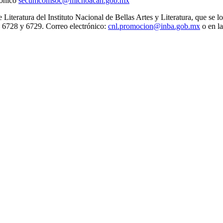
rónico
secumcomsoc@michoacan.gob.mx
teratura del Instituto Nacional de Bellas Artes y Literatura, que se lo
 6728 y 6729. Correo electrónico:
cnl.promocion@inba.gob.mx
o en l