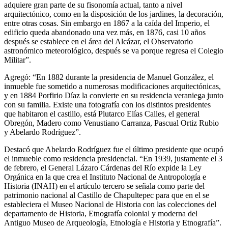
adquiere gran parte de su fisonomía actual, tanto a nivel
arquitectónico, como en la disposición de los jardines, la decoración,
entre otras cosas. Sin embargo en 1867 a la caída del Imperio, el
edificio queda abandonado una vez más, en 1876, casi 10 años
después se establece en el área del Alcázar, el Observatorio
astronómico meteorológico, después se va porque regresa el Colegio
Militar”.
Agregó: “En 1882 durante la presidencia de Manuel González, el
inmueble fue sometido a numerosas modificaciones arquitectónicas,
y en 1884 Porfirio Díaz la convierte en su residencia veraniega junto
con su familia. Existe una fotografía con los distintos presidentes
que habitaron el castillo, está Plutarco Elías Calles, el general
Obregón, Madero como Venustiano Carranza, Pascual Ortiz Rubio
y Abelardo Rodríguez”.
Destacó que Abelardo Rodríguez fue el último presidente que ocupó
el inmueble como residencia presidencial. “En 1939, justamente el 3
de febrero, el General Lázaro Cárdenas del Río expide la Ley
Orgánica en la que crea el Instituto Nacional de Antropología e
Historia (INAH) en el artículo tercero se señala como parte del
patrimonio nacional al Castillo de Chapultepec para que en el se
estableciera el Museo Nacional de Historia con las colecciones del
departamento de Historia, Etnografía colonial y moderna del
Antiguo Museo de Arqueología, Etnología e Historia y Etnografía”.