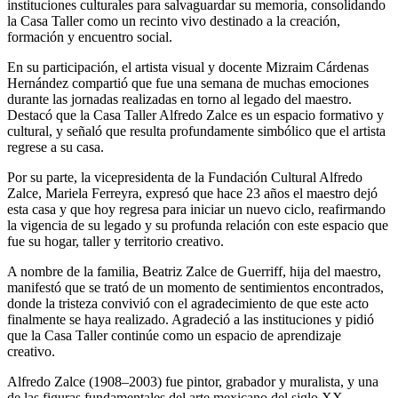
instituciones culturales para salvaguardar su memoria, consolidando
la Casa Taller como un recinto vivo destinado a la creación,
formación y encuentro social.
En su participación, el artista visual y docente Mizraim Cárdenas
Hernández compartió que fue una semana de muchas emociones
durante las jornadas realizadas en torno al legado del maestro.
Destacó que la Casa Taller Alfredo Zalce es un espacio formativo y
cultural, y señaló que resulta profundamente simbólico que el artista
regrese a su casa.
Por su parte, la vicepresidenta de la Fundación Cultural Alfredo
Zalce, Mariela Ferreyra, expresó que hace 23 años el maestro dejó
esta casa y que hoy regresa para iniciar un nuevo ciclo, reafirmando
la vigencia de su legado y su profunda relación con este espacio que
fue su hogar, taller y territorio creativo.
A nombre de la familia, Beatriz Zalce de Guerriff, hija del maestro,
manifestó que se trató de un momento de sentimientos encontrados,
donde la tristeza convivió con el agradecimiento de que este acto
finalmente se haya realizado. Agradeció a las instituciones y pidió
que la Casa Taller continúe como un espacio de aprendizaje
creativo.
Alfredo Zalce (1908–2003) fue pintor, grabador y muralista, y una
de las figuras fundamentales del arte mexicano del siglo XX.