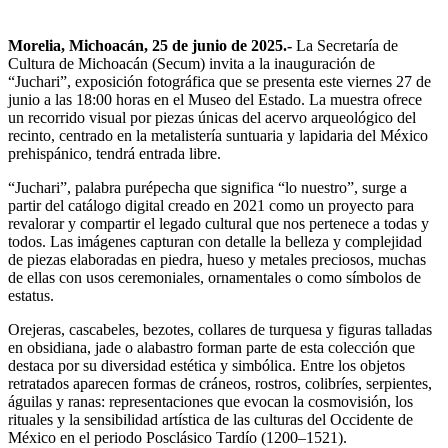
Morelia, Michoacán, 25 de junio de 2025.-
La Secretaría de
Cultura de Michoacán (Secum) invita a la inauguración de
“Juchari”, exposición fotográfica que se presenta este viernes 27 de
junio a las 18:00 horas en el Museo del Estado. La muestra ofrece
un recorrido visual por piezas únicas del acervo arqueológico del
recinto, centrado en la metalistería suntuaria y lapidaria del México
prehispánico, tendrá entrada libre.
“Juchari”, palabra purépecha que significa “lo nuestro”, surge a
partir del catálogo digital creado en 2021 como un proyecto para
revalorar y compartir el legado cultural que nos pertenece a todas y
todos. Las imágenes capturan con detalle la belleza y complejidad
de piezas elaboradas en piedra, hueso y metales preciosos, muchas
de ellas con usos ceremoniales, ornamentales o como símbolos de
estatus.
Orejeras, cascabeles, bezotes, collares de turquesa y figuras talladas
en obsidiana, jade o alabastro forman parte de esta colección que
destaca por su diversidad estética y simbólica. Entre los objetos
retratados aparecen formas de cráneos, rostros, colibríes, serpientes,
águilas y ranas: representaciones que evocan la cosmovisión, los
rituales y la sensibilidad artística de las culturas del Occidente de
México en el periodo Posclásico Tardío (1200–1521).