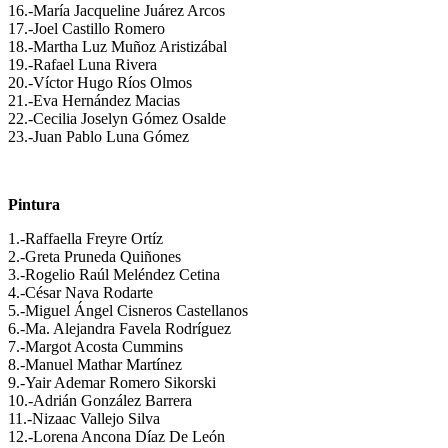
16.-María Jacqueline Juárez Arcos
17.-Joel Castillo Romero
18.-Martha Luz Muñoz Aristizábal
19.-Rafael Luna Rivera
20.-Víctor Hugo Ríos Olmos
21.-Eva Hernández Macias
22.-Cecilia Joselyn Gómez Osalde
23.-Juan Pablo Luna Gómez
Pintura
1.-Raffaella Freyre Ortíz
2.-Greta Pruneda Quiñones
3.-Rogelio Raúl Meléndez Cetina
4.-César Nava Rodarte
5.-Miguel Ángel Cisneros Castellanos
6.-Ma. Alejandra Favela Rodríguez
7.-Margot Acosta Cummins
8.-Manuel Mathar Martínez
9.-Yair Ademar Romero Sikorski
10.-Adrián González Barrera
11.-Nizaac Vallejo Silva
12.-Lorena Ancona Díaz De León