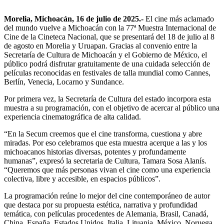
Morelia, Michoacán, 16 de julio de 2025.-
El cine más aclamado
del mundo vuelve a Michoacán con la 77ª Muestra Internacional de
Cine de la Cineteca Nacional, que se presentará del 18 de julio al 8
de agosto en Morelia y Uruapan. Gracias al convenio entre la
Secretaría de Cultura de Michoacán y el Gobierno de México, el
público podrá disfrutar gratuitamente de una cuidada selección de
películas reconocidas en festivales de talla mundial como Cannes,
Berlín, Venecia, Locarno y Sundance.
Por primera vez, la Secretaría de Cultura del estado incorpora esta
muestra a su programación, con el objetivo de acercar al público una
experiencia cinematográfica de alta calidad.
“En la Secum creemos que el cine transforma, cuestiona y abre
miradas. Por eso celebramos que esta muestra acerque a las y los
michoacanos historias diversas, potentes y profundamente
humanas”, expresó la secretaria de Cultura, Tamara Sosa Alanís.
“Queremos que más personas vivan el cine como una experiencia
colectiva, libre y accesible, en espacios públicos”.
La programación reúne lo mejor del cine contemporáneo de autor
que destaca por su propuesta estética, narrativa y profundidad
temática, con películas procedentes de Alemania, Brasil, Canadá,
China, España, Estados Unidos, Italia, Lituania, México, Noruega,