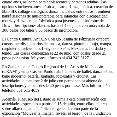
cuatro años, así como para adolescentes y personas adultas. Las
opciones incluyen artes plásticas, teatro, danza, música, creación de
libro 3D, collage analógico, danza inclusiva, entre otros. También
habrá sesiones de musicoterapia para infancias con discapacidad
motriz y danzaterapia folclórica para jóvenes con síndrome de
Down. Inscripciones abiertas hasta el 4 de julio, con una cuota de
300 pesos por taller y 50 pesos de inscripción.
El Centro Cultural Antiguo Colegio Jesuita de Pátzcuaro ofrecerá
cursos interdisciplinarios de música, danza, pintura, dibujo, manga,
carpintería, taekwondo, Lengua de Señas Mexicana, bordado y
tejido. Las clases comienzan el 22 de julio, con costos desde 25
pesos por sesión. Mayores informes al 434 342 3127.
En Zamora, en el Centro Regional de las Artes de Michoacán
(CRAM) y en la Casona Pardo habrá talleres de ballet, danza aérea,
baile moderno, batería, grabado, fotografía y crochet. Las
actividades inician este 2 de julio con permanencia abierta de
inscripciones y cuotas desde 40 pesos por clase. Más información al
teléfono 351 515 4659.
Además, el Museo del Estado se suma a esta programación con
actividades especiales a partir del 15 de julio, entre ellas, talleres
sobre alfarería para el público en general, como parte de la
exposición “Moldear la imagen, revelar el barro”, de la Fundación