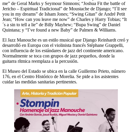
me” de Geral Marks y Seymour Simnons; “Joshua Fit the battle of
Jericho – Espiritual Tradicional” de Moustache de Django; “I´ll see
you in my dreams” de Isham Jones; “Swing Gitan” de André Petit
Jean; “How can you leave me now” de Charles y Harry Tobias; “It
´s a sin to tell a lie” de Billy Mayhew; “Bupa Swing” de Daniel
Quintana; y “I´ve found a new Baby” de Palmen & Williams.
El Jazz Manouche es un estilo musical que Django Reinhardt creó y
desarrolló en Europa con el violinista francés Stéphane Grappelli,
con influencia de los estándares de jazz del continente americano.
Normalmente se toca con grupos de jazz pequeños, donde la
guitarra rítmica reemplaza a la percusión.
El Museo del Estado se ubica en la calle Guillermo Prieto, número
176, en el Centro Histórico de Morelia. Se pide a los asistentes
cuidar las medidas sanitarias pertinentes.