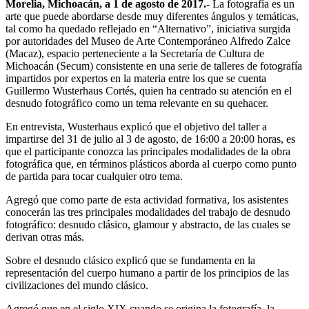
Morelia, Michoacán, a 1 de agosto de 2017.-
La fotografía es un
arte que puede abordarse desde muy diferentes ángulos y temáticas,
tal como ha quedado reflejado en “Alternativo”, iniciativa surgida
por autoridades del Museo de Arte Contemporáneo Alfredo Zalce
(Macaz), espacio perteneciente a la Secretaría de Cultura de
Michoacán (Secum) consistente en una serie de talleres de fotografía
impartidos por expertos en la materia entre los que se cuenta
Guillermo Wusterhaus Cortés, quien ha centrado su atención en el
desnudo fotográfico como un tema relevante en su quehacer.
En entrevista, Wusterhaus explicó que el objetivo del taller a
impartirse del 31 de julio al 3 de agosto, de 16:00 a 20:00 horas, es
que el participante conozca las principales modalidades de la obra
fotográfica que, en términos plásticos aborda al cuerpo como punto
de partida para tocar cualquier otro tema.
Agregó que como parte de esta actividad formativa, los asistentes
conocerán las tres principales modalidades del trabajo de desnudo
fotográfico: desnudo clásico, glamour y abstracto, de las cuales se
derivan otras más.
Sobre el desnudo clásico explicó que se fundamenta en la
representación del cuerpo humano a partir de los principios de las
civilizaciones del mundo clásico.
Agregó que en el siglo XIX cuando se origina la fotografía, la