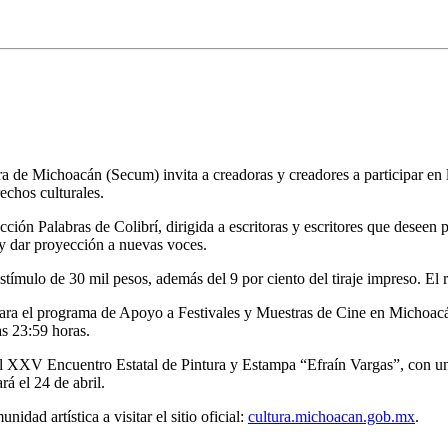
a de Michoacán (Secum) invita a creadoras y creadores a participar en l
rechos culturales.
ección Palabras de Colibrí, dirigida a escritoras y escritores que deseen 
l y dar proyección a nuevas voces.
estímulo de 30 mil pesos, además del 9 por ciento del tiraje impreso. El
 para el programa de Apoyo a Festivales y Muestras de Cine en Michoac
as 23:59 horas.
a el XXV Encuentro Estatal de Pintura y Estampa “Efraín Vargas”, con una
rá el 24 de abril.
nidad artística a visitar el sitio oficial:
cultura.michoacan.gob.mx
.