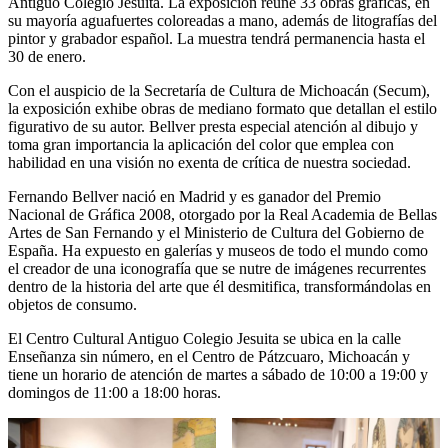
Antiguo Colegio Jesuita. La exposición reúne 33 obras gráficas, en
su mayoría aguafuertes coloreadas a mano, además de litografías del
pintor y grabador español. La muestra tendrá permanencia hasta el
30 de enero.
Con el auspicio de la Secretaría de Cultura de Michoacán (Secum),
la exposición exhibe obras de mediano formato que detallan el estilo
figurativo de su autor. Bellver presta especial atención al dibujo y
toma gran importancia la aplicación del color que emplea con
habilidad en una visión no exenta de crítica de nuestra sociedad.
Fernando Bellver nació en Madrid y es ganador del Premio
Nacional de Gráfica 2008, otorgado por la Real Academia de Bellas
Artes de San Fernando y el Ministerio de Cultura del Gobierno de
España. Ha expuesto en galerías y museos de todo el mundo como
el creador de una iconografía que se nutre de imágenes recurrentes
dentro de la historia del arte que él desmitifica, transformándolas en
objetos de consumo.
El Centro Cultural Antiguo Colegio Jesuita se ubica en la calle
Enseñanza sin número, en el Centro de Pátzcuaro, Michoacán y
tiene un horario de atención de martes a sábado de 10:00 a 19:00 y
domingos de 11:00 a 18:00 horas.