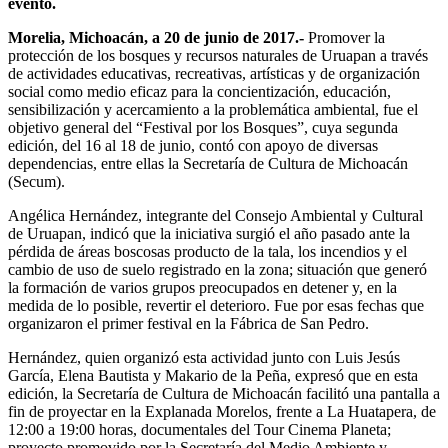
evento.
Morelia, Michoacán, a 20 de junio de 2017.-
Promover la
protección de los bosques y recursos naturales de Uruapan a través
de actividades educativas, recreativas, artísticas y de organización
social como medio eficaz para la concientización, educación,
sensibilización y acercamiento a la problemática ambiental, fue el
objetivo general del “Festival por los Bosques”, cuya segunda
edición, del 16 al 18 de junio, contó con apoyo de diversas
dependencias, entre ellas la Secretaría de Cultura de Michoacán
(Secum).
Angélica Hernández, integrante del Consejo Ambiental y Cultural
de Uruapan, indicó que la iniciativa surgió el año pasado ante la
pérdida de áreas boscosas producto de la tala, los incendios y el
cambio de uso de suelo registrado en la zona; situación que generó
la formación de varios grupos preocupados en detener y, en la
medida de lo posible, revertir el deterioro. Fue por esas fechas que
organizaron el primer festival en la Fábrica de San Pedro.
Hernández, quien organizó esta actividad junto con Luis Jesús
García, Elena Bautista y Makario de la Peña, expresó que en esta
edición, la Secretaría de Cultura de Michoacán facilitó una pantalla a
fin de proyectar en la Explanada Morelos, frente a La Huatapera, de
12:00 a 19:00 horas, documentales del Tour Cinema Planeta;
proyecto promovido por la Secretaría del Medio Ambiente y