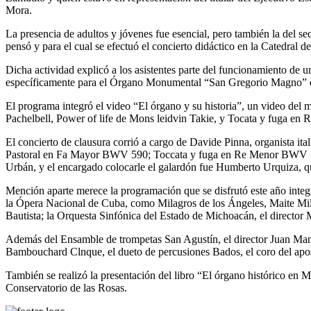
Mora.
La presencia de adultos y jóvenes fue esencial, pero también la del sec
pensó y para el cual se efectuó el concierto didáctico en la Catedral d
Dicha actividad explicó a los asistentes parte del funcionamiento de u
específicamente para el Órgano Monumental “San Gregorio Magno” de
El programa integró el video “El órgano y su historia”, un video de
Pachelbell, Power of life de Mons leidvin Takie, y Tocata y fuga en
El concierto de clausura corrió a cargo de Davide Pinna, organista 
Pastoral en Fa Mayor BWV 590; Toccata y fuga en Re Menor BWV 565; 
Urbán, y el encargado colocarle el galardón fue Humberto Urquiza, qu
Mención aparte merece la programación que se disfrutó este año integ
la Ópera Nacional de Cuba, como Milagros de los Ángeles, Maite Mili
Bautista; la Orquesta Sinfónica del Estado de Michoacán, el director 
Además del Ensamble de trompetas San Agustín, el director Juan Manue
Bambouchard Clnque, el dueto de percusiones Bados, el coro del apost
También se realizó la presentación del libro “El órgano histórico en
Conservatorio de las Rosas.