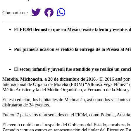
Compartir en:
El FIOM demostró que en México existe talento y eventos de 
Por primera ocasión se realizó la entrega de la Presea al M
El sector infantil y juvenil fue atendido y se realizó un c
Morelia, Michoacán, a 20 de diciembre de 2016.-
El 2016 está por 
Internacional de Órgano de Morelia (FIOM) “Alfonso Vega Núñez” que 
Mérito Artístico y la del Mérito Organístico, a Fernando de la Mora y
En esta edición, los habitantes de Michoacán, así como los visitantes 
disfrutaron de 34 eventos.
Fueron 7 países los representados en el FIOM, como Polonia, Austria, 
El evento contó con el respaldo del Gobierno del Estado, encabezado 
Zamudio y quien estuvo en representación del titular del Ejecutivo Es