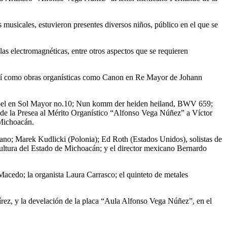
s musicales, estuvieron presentes diversos niños, público en el que se
las electromagnéticas, entre otros aspectos que se requieren
, así como obras organísticas como Canon en Re Mayor de Johann
o: Noel en Sol Mayor no.10; Nun komm der heiden heiland, BWV 659;
de la Presea al Mérito Organístico “Alfonso Vega Núñez” a Víctor
 Michoacán.
gano; Marek Kudlicki (Polonia); Ed Roth (Estados Unidos), solistas de
ultura del Estado de Michoacán; y el director mexicano Bernardo
acedo; la organista Laura Carrasco; el quinteto de metales
rez, y la develación de la placa “Aula Alfonso Vega Núñez”, en el