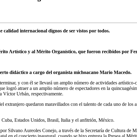
calidad internacional dignos de ser vistos por todos.
érito Artístico y al Mérito Organístico, que fueron recibidos por 
oncierto didáctico a cargo del organista michoacano Mario Macedo.
terminar, y con él se llevará un amplio número de actividades artístico-
logró atraer a un amplio número de espectadores en la quincuagésima e
 a Víctor Urbán, respectivamente.
del extranjero quedaron maravillados con el talento de cada uno de los 
Cuba, Estados Unidos, Brasil, Italia y el anfitrión, México.
por Silvano Aureoles Conejo, a través de la Secretaría de Cultura de 
tatal en el concierto inaugural, cuando se hizo entrega la Presea al Mé