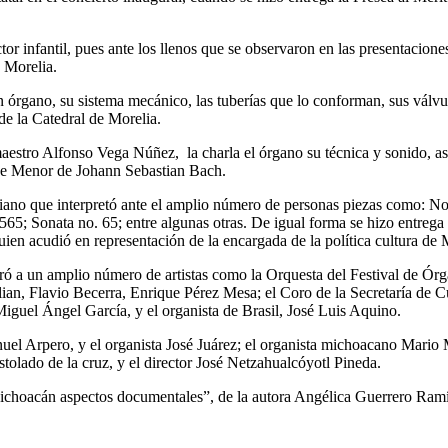
tor infantil, pues ante los llenos que se observaron en las presentacione
e Morelia.
n órgano, su sistema mecánico, las tuberías que lo conforman, sus válvu
 la Catedral de Morelia.
l maestro Alfonso Vega Núñez, la charla el órgano su técnica y sonido
 Re Menor de Johann Sebastian Bach.
italiano que interpretó ante el amplio número de personas piezas com
Sonata no. 65; entre algunas otras. De igual forma se hizo entrega 
ien acudió en representación de la encargada de la política cultura de
ró a un amplio número de artistas como la Orquesta del Festival de Ór
an, Flavio Becerra, Enrique Pérez Mesa; el Coro de la Secretaría de C
Miguel Ángel García, y el organista de Brasil, José Luis Aquino.
l Arpero, y el organista José Juárez; el organista michoacano Mario M
olado de la cruz, y el director José Netzahualcóyotl Pineda.
 Michoacán aspectos documentales”, de la autora Angélica Guerrero Ramí