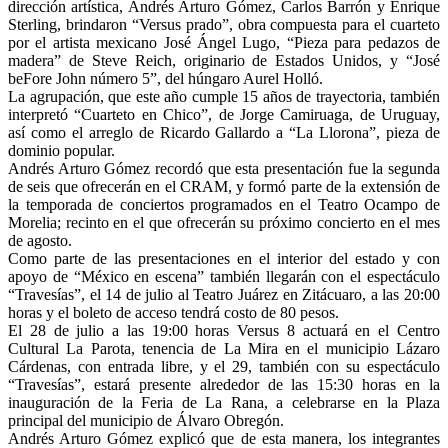
dirección artística, Andrés Arturo Gómez, Carlos Barrón y Enrique
Sterling, brindaron “Versus prado”, obra compuesta para el cuarteto
por el artista mexicano José Ángel Lugo, “Pieza para pedazos de
madera” de Steve Reich, originario de Estados Unidos, y “José
beFore John número 5”, del húngaro Aurel Holló.
La agrupación, que este año cumple 15 años de trayectoria, también
interpretó “Cuarteto en Chico”, de Jorge Camiruaga, de Uruguay,
así como el arreglo de Ricardo Gallardo a “La Llorona”, pieza de
dominio popular.
Andrés Arturo Gómez recordó que esta presentación fue la segunda
de seis que ofrecerán en el CRAM, y formó parte de la extensión de
la temporada de conciertos programados en el Teatro Ocampo de
Morelia; recinto en el que ofrecerán su próximo concierto en el mes
de agosto.
Como parte de las presentaciones en el interior del estado y con
apoyo de “México en escena” también llegarán con el espectáculo
“Travesías”, el 14 de julio al Teatro Juárez en Zitácuaro, a las 20:00
horas y el boleto de acceso tendrá costo de 80 pesos.
El 28 de julio a las 19:00 horas Versus 8 actuará en el Centro
Cultural La Parota, tenencia de La Mira en el municipio Lázaro
Cárdenas, con entrada libre, y el 29, también con su espectáculo
“Travesías”, estará presente alrededor de las 15:30 horas en la
inauguración de la Feria de La Rana, a celebrarse en la Plaza
principal del municipio de Álvaro Obregón.
Andrés Arturo Gómez explicó que de esta manera, los integrantes