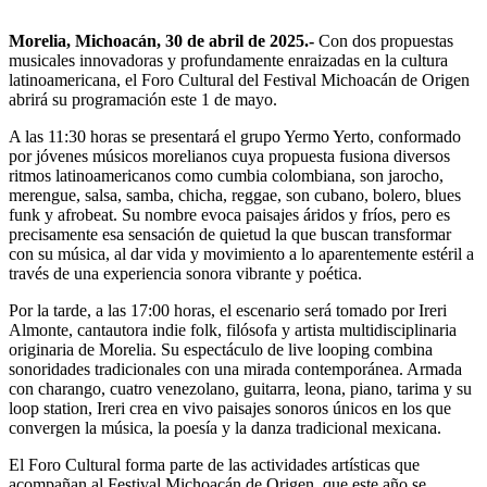
Morelia, Michoacán, 30 de abril de 2025.-
Con dos propuestas
musicales innovadoras y profundamente enraizadas en la cultura
latinoamericana, el Foro Cultural del Festival Michoacán de Origen
abrirá su programación este 1 de mayo.
A las 11:30 horas se presentará el grupo Yermo Yerto, conformado
por jóvenes músicos morelianos cuya propuesta fusiona diversos
ritmos latinoamericanos como cumbia colombiana, son jarocho,
merengue, salsa, samba, chicha, reggae, son cubano, bolero, blues
funk y afrobeat. Su nombre evoca paisajes áridos y fríos, pero es
precisamente esa sensación de quietud la que buscan transformar
con su música, al dar vida y movimiento a lo aparentemente estéril a
través de una experiencia sonora vibrante y poética.
Por la tarde, a las 17:00 horas, el escenario será tomado por Ireri
Almonte, cantautora indie folk, filósofa y artista multidisciplinaria
originaria de Morelia. Su espectáculo de live looping combina
sonoridades tradicionales con una mirada contemporánea. Armada
con charango, cuatro venezolano, guitarra, leona, piano, tarima y su
loop station, Ireri crea en vivo paisajes sonoros únicos en los que
convergen la música, la poesía y la danza tradicional mexicana.
El Foro Cultural forma parte de las actividades artísticas que
acompañan al Festival Michoacán de Origen, que este año se