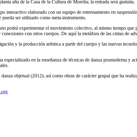
anta alta de la Casa de la Cultura de Morelia; la entrada será gratuita.
ipo interactivo elaborado con un equipo de entrenamiento en suspensió
ue pueda ser utilizado como meta-instrumento.
uario podrá experimentar el movimiento colectivo, al mismo tiempo que p
s y conexiones con otros cuerpos. De aquí la metáfora de las cintas de a
igación y la producción artística a partir del cuerpo y las nuevas tecnol
ha especializado en la enseñanza de técnicas de danza posmoderna y 
ales.
anza objetual (2012); así como obras de carácter grupal que ha realiza
.org