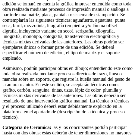
edición se tomará en cuenta la gráfica impresa: entendida como toda
obra realizada mediante procesos de impresión manual o análoga a
partir de una matriz, placa, pantalla o sistema de estampación. Se
contemplarán las siguientes técnicas: aguafuerte, aguatinta, punta
seca, buril, mezzotinta, litografía (en piedra y/o lámina offset –
algrafía, incluyendo variante en seco), serigrafía, xilografía,
linografía, monotipo, colografía, transferencia electrográfica y
técnicas mixtas derivadas de las anteriores. Las obras podrán ser
ejemplares únicos o formar parte de una edición. Se deberá
especificar el número de edición, el tipo de matriz y el soporte
empleado.
Asimismo, podrán participar obras en dibujo; entendiendo este como
toda obra realizada mediante procesos directos de trazo, línea o
mancha sobre un soporte, que registre la huella manual del gesto de
la autora o autor. En este sentido, se aceptarán técnicas como:
grafito, carbón, sanguina, tintas, tizas, lápiz de color, plumilla y
técnicas mixtas derivadas de las anteriores. Las obras deberán ser
resultado de una intervención gráfica manual. La técnica o técnicas
y el proceso utilizado deberá estar debidamente explicado en la
plataforma en el apartado de (descripción de la técnica y proceso
técnico).
Categoría de Cerámica:
las y los concursantes podrán participar
hasta con dos obras; éstas deberán de tener dimensiones no mayores