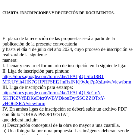
CUARTA. INSCRIPCIONES Y RECEPCIÓN DE DOCUMENTOS.
El plazo de la recepción de las propuestas será a partir de la
publicación de la presente convocatoria
y hasta el día 4 de julio del año 2024, cuyo proceso de inscripción se
realizará de la siguiente
manera:
I. Llenar y enviar el formulario de inscripción en la siguiente liga:
II. Liga de inscripción para pintura:
https://docs.google.com/forms/d/e/1FAIpQLSfo18B1
MTeUYih4HK7GJJPRFSEf2JmRzfNKj9yJqj7pXsLr4w/viewform
III. Liga de inscripción para estampa:
https://docs.google.com/forms/d/e/1FAIpQLScGoN
SKTKZVfBDKeDicr0WBVDkouDytSSQZZOTxY-
vHO6fSRA/viewform
IV. En ambas ligas de inscripción se deberá subir un archivo PDF
con título “OBRA PROPUESTA”,
que deberá incluir:
a) Descripción conceptual de la obra no mayor a una cuartilla.
b) Una fotografía por obra propuesta. Las imágenes deberán ser de