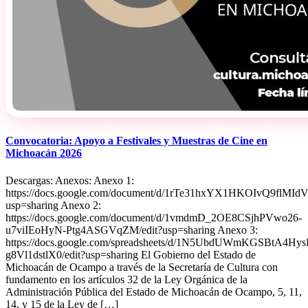
Convocatoria: Apoyo a Festivales y Muestras de Cine en
Michoacán 2026
Descargas: Anexos: Anexo 1:
https://docs.google.com/document/d/1rTe31hxYX1HKOIvQ9flMI
usp=sharing Anexo 2:
https://docs.google.com/document/d/1vmdmD_2OE8CSjhPVwo26-
u7viIEoHyN-Ptg4ASGVqZM/edit?usp=sharing Anexo 3:
https://docs.google.com/spreadsheets/d/1N5UbdUWmKGSBtA4Hy
g8Vl1dstlX0/edit?usp=sharing El Gobierno del Estado de
Michoacán de Ocampo a través de la Secretaría de Cultura con
fundamento en los artículos 32 de la Ley Orgánica de la
Administración Pública del Estado de Michoacán de Ocampo, 5, 11,
14, y 15 de la Ley de […]