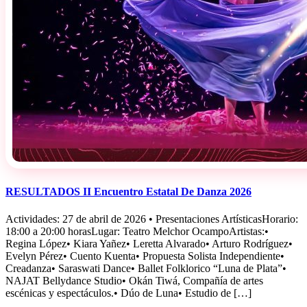
RESULTADOS II Encuentro Estatal De Danza 2026
Actividades: 27 de abril de 2026 • Presentaciones ArtísticasHorario:
18:00 a 20:00 horasLugar: Teatro Melchor OcampoArtistas:•
Regina López• Kiara Yañez• Leretta Alvarado• Arturo Rodríguez•
Evelyn Pérez• Cuento Kuenta• Propuesta Solista Independiente•
Creadanza• Saraswati Dance• Ballet Folklorico “Luna de Plata”•
NAJAT Bellydance Studio• Okán Tiwá, Compañía de artes
escénicas y espectáculos.• Dúo de Luna• Estudio de […]