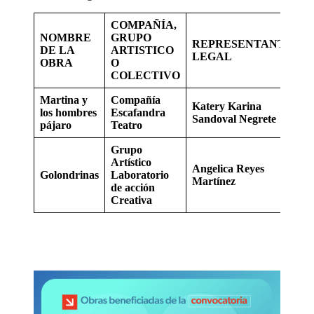
COMPAÑÍA,
NOMBRE
GRUPO
REPRESENTANTE
DE LA
ARTISTICO
LEGAL
OBRA
O
COLECTIVO
Martina y
Compañía
Katery Karina
los hombres
Escafandra
Sandoval Negrete
pájaro
Teatro
Grupo
Artístico
Angelica Reyes
Golondrinas
Laboratorio
Martínez
de acción
Creativa